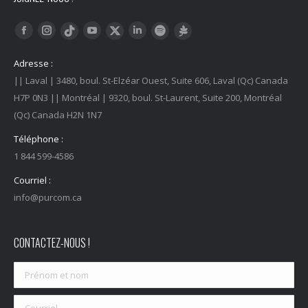
Trouvez nous sur :
Facebook
Instagram
YouTube
LinkedIn
Tiktok
Twitter
Spotify
Linktree
Adresse :
|| Laval | 3480, boul. St-Elzéar Ouest, Suite 606, Laval (Qc) Canada
H7P 0N3 || Montréal | 9320, boul. St-Laurent, Suite 200, Montréal
(Qc) Canada H2N 1N7
Téléphone :
1 844 599-4586
Courriel :
info@purcom.ca
CONTACTEZ-NOUS !