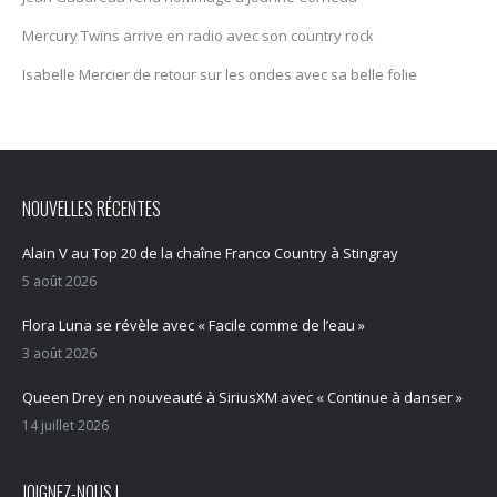
Mercury Twïns arrive en radio avec son country rock
Isabelle Mercier de retour sur les ondes avec sa belle folie
NOUVELLES RÉCENTES
Alain V au Top 20 de la chaîne Franco Country à Stingray
5 août 2026
Flora Luna se révèle avec « Facile comme de l’eau »
3 août 2026
Queen Drey en nouveauté à SiriusXM avec « Continue à danser »
14 juillet 2026
JOIGNEZ-NOUS !