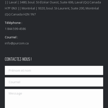
|| Laval | 3480, boul. St-Elzéar Ouest, Suite 606, Laval (Qc) Canada
H7P 0N3 || Montréal | 9320, boul. St-Laurent, Suite 200, Montréal
(Qc) Canada H2N 1N7
Téléphone :
1 844 599-4586
Courriel :
info@purcom.ca
CONTACTEZ-NOUS !