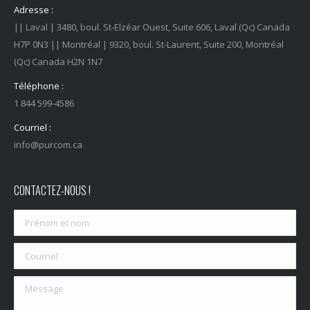
Adresse :
|| Laval | 3480, boul. St-Elzéar Ouest, Suite 606, Laval (Qc) Canada
H7P 0N3 || Montréal | 9320, boul. St-Laurent, Suite 200, Montréal
(Qc) Canada H2N 1N7
Téléphone :
1 844 599-4586
Courriel :
info@purcom.ca
CONTACTEZ-NOUS !