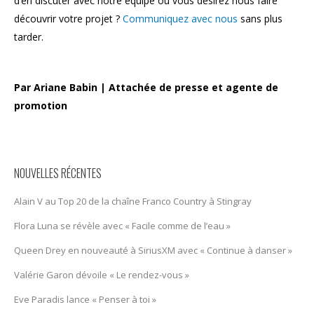
d’en discuter avec notre équipe ou vous désirez nous faire
découvrir votre projet ?
Communiquez avec nous
sans plus
tarder.
Par Ariane Babin | Attachée de presse et agente de
promotion
NOUVELLES RÉCENTES
Alain V au Top 20 de la chaîne Franco Country à Stingray
Flora Luna se révèle avec « Facile comme de l’eau »
Queen Drey en nouveauté à SiriusXM avec « Continue à danser »
Valérie Garon dévoile « Le rendez-vous »
Eve Paradis lance « Penser à toi »