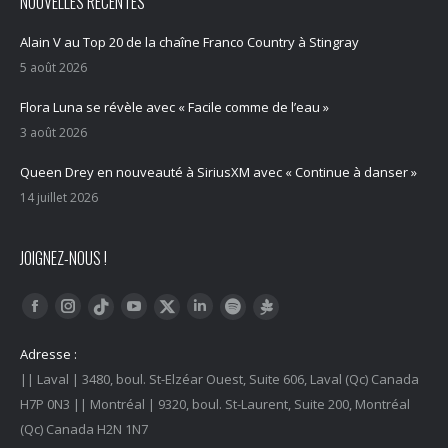
NOUVELLES RÉCENTES
Alain V au Top 20 de la chaîne Franco Country à Stingray
5 août 2026
Flora Luna se révèle avec « Facile comme de l’eau »
3 août 2026
Queen Drey en nouveauté à SiriusXM avec « Continue à danser »
14 juillet 2026
JOIGNEZ-NOUS !
Trouvez nous sur :
Facebook
Instagram
YouTube
LinkedIn
Tiktok
Twitter
Spotify
Linktree
Adresse :
|| Laval | 3480, boul. St-Elzéar Ouest, Suite 606, Laval (Qc) Canada
H7P 0N3 || Montréal | 9320, boul. St-Laurent, Suite 200, Montréal
(Qc) Canada H2N 1N7