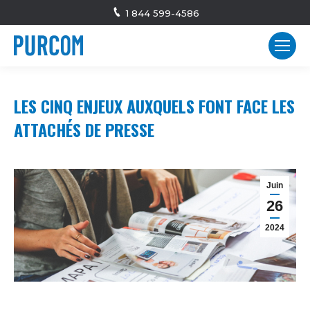
1 844 599-4586
LES CINQ ENJEUX AUXQUELS FONT FACE LES
ATTACHÉS DE PRESSE
Juin
26
2024