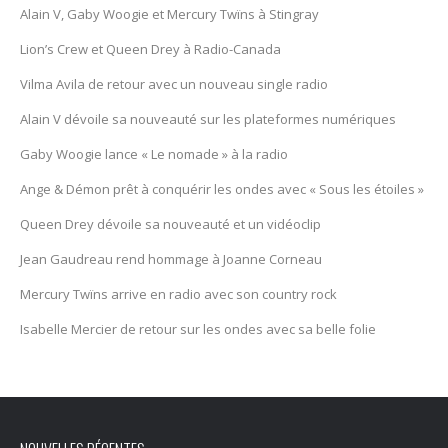
Alain V, Gaby Woogie et Mercury Twïns à Stingray
Lion’s Crew et Queen Drey à Radio-Canada
Vilma Avila de retour avec un nouveau single radio
Alain V dévoile sa nouveauté sur les plateformes numériques
Gaby Woogie lance « Le nomade » à la radio
Ange & Démon prêt à conquérir les ondes avec « Sous les étoiles »
Queen Drey dévoile sa nouveauté et un vidéoclip
Jean Gaudreau rend hommage à Joanne Corneau
Mercury Twïns arrive en radio avec son country rock
Isabelle Mercier de retour sur les ondes avec sa belle folie