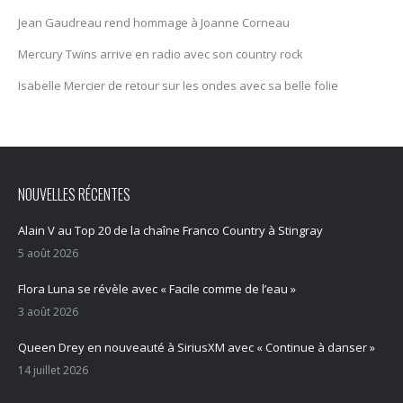
Jean Gaudreau rend hommage à Joanne Corneau
Mercury Twïns arrive en radio avec son country rock
Isabelle Mercier de retour sur les ondes avec sa belle folie
NOUVELLES RÉCENTES
Alain V au Top 20 de la chaîne Franco Country à Stingray
5 août 2026
Flora Luna se révèle avec « Facile comme de l’eau »
3 août 2026
Queen Drey en nouveauté à SiriusXM avec « Continue à danser »
14 juillet 2026