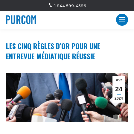
1 844 599-4586
LES CINQ RÈGLES D’OR POUR UNE
ENTREVUE MÉDIATIQUE RÉUSSIE
Avr
24
2024