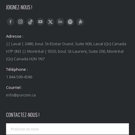
JOIGNEZ-NOUS !
Trouvez nous sur :
Facebook
Instagram
YouTube
LinkedIn
Tiktok
Twitter
Spotify
Linktree
Adresse :
|| Laval | 3480, boul. St-Elzéar Ouest, Suite 606, Laval (Qc) Canada
H7P 0N3 || Montréal | 9320, boul. St-Laurent, Suite 200, Montréal
(Qc) Canada H2N 1N7
Téléphone :
1 844 599-4586
Courriel :
info@purcom.ca
CONTACTEZ-NOUS !