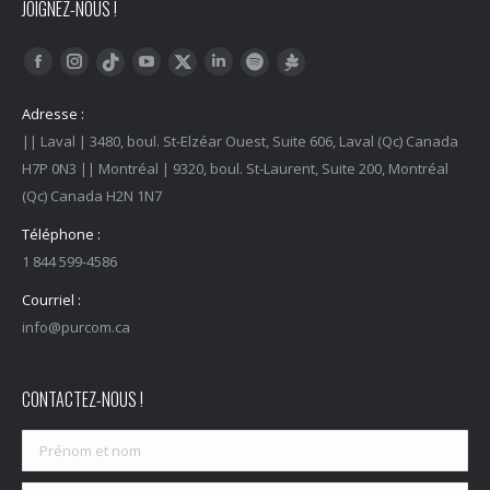
JOIGNEZ-NOUS !
Trouvez nous sur :
Facebook
Instagram
YouTube
LinkedIn
Tiktok
Twitter
Spotify
Linktree
Adresse :
|| Laval | 3480, boul. St-Elzéar Ouest, Suite 606, Laval (Qc) Canada
H7P 0N3 || Montréal | 9320, boul. St-Laurent, Suite 200, Montréal
(Qc) Canada H2N 1N7
Téléphone :
1 844 599-4586
Courriel :
info@purcom.ca
CONTACTEZ-NOUS !