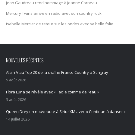
Jean Gaudreau rend hommage à Joanne Corneau
Mercury Twïns arrive en radio avec son country rock
Isabelle Mercier de retour sur les ondes avec sa belle folie
NOUVELLES RÉCENTES
Alain V au Top 20 de la chaîne Franco Country à Stingray
5 août 2026
Flora Luna se révèle avec « Facile comme de l’eau »
3 août 2026
Queen Drey en nouveauté à SiriusXM avec « Continue à danser »
14 juillet 2026