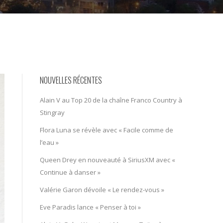
NOUVELLES RÉCENTES
Alain V au Top 20 de la chaîne Franco Country à
Stingray
Flora Luna se révèle avec « Facile comme de
l’eau »
Queen Drey en nouveauté à SiriusXM avec «
Continue à danser »
Valérie Garon dévoile « Le rendez-vous »
Eve Paradis lance « Penser à toi »