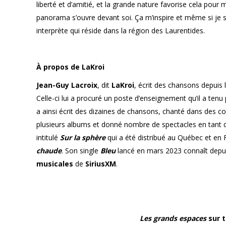
liberté et d’amitié, et la grande nature favorise cela p
panorama s’ouvre devant soi. Ça m’inspire et même si je su
interprète qui réside dans la région des Laurentides.
À propos de LaKroi
Jean-Guy Lacroix
, dit
LaKroi
, écrit des chansons depuis l
Celle-ci lui a procuré un poste d’enseignement qu’il a tenu
a ainsi écrit des dizaines de chansons, chanté dans des c
plusieurs albums et donné nombre de spectacles en tant qu
intitulé
Sur la sphère
qui a été distribué au Québec et en 
chaude
. Son single
Bleu
lancé en mars 2023 connaît depui
musicales
de
SiriusXM
.
Les grands espaces
sur t