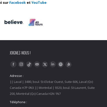
oi sur
Facebook
et
YouTube
JOIGNEZ-NOUS !
Trouvez nous sur :
Facebook
Instagram
YouTube
LinkedIn
Tiktok
Twitter
Spotify
Linktree
Adresse :
|| Laval | 3480, boul. St-Elzéar Ouest, Suite 606, Laval (Qc)
Canada H7P 0N3 || Montréal | 9320, boul. St-Laurent, Suite
200, Montréal (Qc) Canada H2N 1N7
Téléphone :