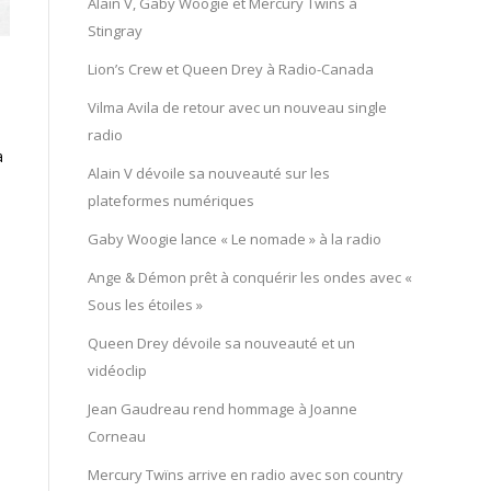
Alain V, Gaby Woogie et Mercury Twïns à
Stingray
Lion’s Crew et Queen Drey à Radio-Canada
Vilma Avila de retour avec un nouveau single
radio
a
Alain V dévoile sa nouveauté sur les
plateformes numériques
Gaby Woogie lance « Le nomade » à la radio
Ange & Démon prêt à conquérir les ondes avec «
Sous les étoiles »
Queen Drey dévoile sa nouveauté et un
vidéoclip
Jean Gaudreau rend hommage à Joanne
Corneau
Mercury Twïns arrive en radio avec son country