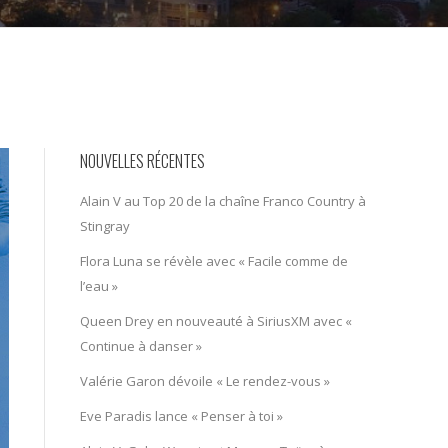
NOUVELLES RÉCENTES
Alain V au Top 20 de la chaîne Franco Country à
Stingray
Flora Luna se révèle avec « Facile comme de
l’eau »
Queen Drey en nouveauté à SiriusXM avec «
Continue à danser »
Valérie Garon dévoile « Le rendez-vous »
Eve Paradis lance « Penser à toi »