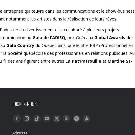
ne entreprise qui œuvre dans les communications et le show-business
 notamment les artistes dans la réalisation de leurs rêves.
industrie du divertissement et a collaboré à plusieurs projets
é : nomination au
Gala de l’ADISQ
, prix
Gold
aux
Global Awards
de
au
Gala Country
du Québec ainsi que le titre PRP (Professionnel en
r la Société québécoise des professionnels en relations publiques. Au
fil des ans figurent entre autres
La Pat’Patrouille
et
Martine St-
JOIGNEZ-NOUS !
Trouvez nous sur :
Facebook
Instagram
YouTube
LinkedIn
Tiktok
Twitter
Spotify
Linktree
Adresse :