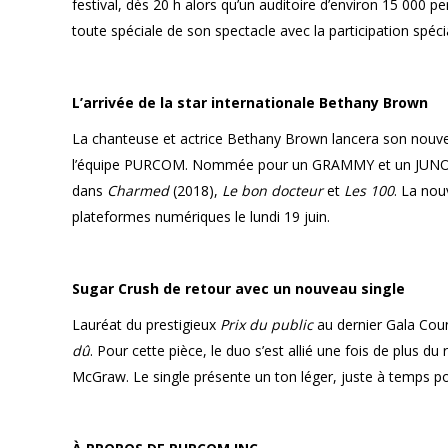
festival, dès 20 h alors qu’un auditoire d’environ 15 000 p
toute spéciale de son spectacle avec la participation spéc
L’arrivée de la star internationale Bethany Brown
La chanteuse et actrice Bethany Brown lancera son nouv
l’équipe PURCOM. Nommée pour un GRAMMY et un JUNO, 
dans
Charmed
(2018),
Le bon docteur
et
Les 100
. La nou
plateformes numériques le lundi 19 juin.
Sugar Crush de retour avec un nouveau single
Lauréat du prestigieux
Prix du public
au dernier Gala Coun
dû
. Pour cette pièce, le duo s’est allié une fois de plus du
McGraw. Le single présente un ton léger, juste à temps pou