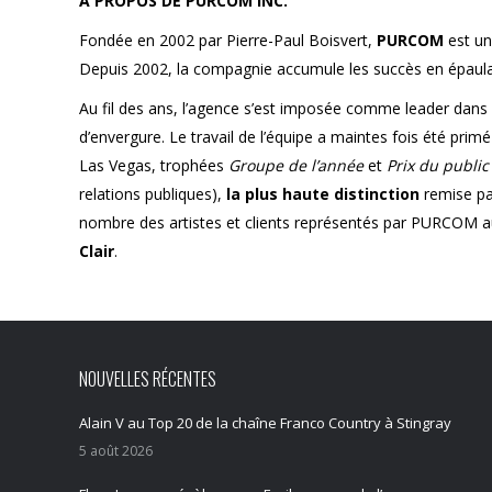
À PROPOS DE PURCOM INC.
Fondée en 2002 par Pierre-Paul Boisvert,
PURCOM
est u
Depuis 2002, la compagnie accumule les succès en épaulant
Au fil des ans, l’agence s’est imposée comme leader dans l’
d’envergure. Le travail de l’équipe a maintes fois été prim
Las Vegas, trophées
Groupe de l’année
et
Prix du public
relations publiques),
la plus haute distinction
remise pa
nombre des artistes et clients représentés par PURCOM au 
Clair
.
NOUVELLES RÉCENTES
Alain V au Top 20 de la chaîne Franco Country à Stingray
5 août 2026