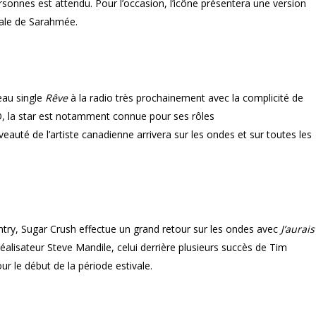
ersonnes est attendu. Pour l’occasion, l’icône présentera une version
iale de Sarahmée.
eau single
Rêve
à la radio très prochainement avec la complicité de
la star est notamment connue pour ses rôles
veauté de l’artiste canadienne arrivera sur les ondes et sur toutes les
try, Sugar Crush effectue un grand retour sur les ondes avec
J’aurais
 réalisateur Steve Mandile, celui derrière plusieurs succès de Tim
r le début de la période estivale.