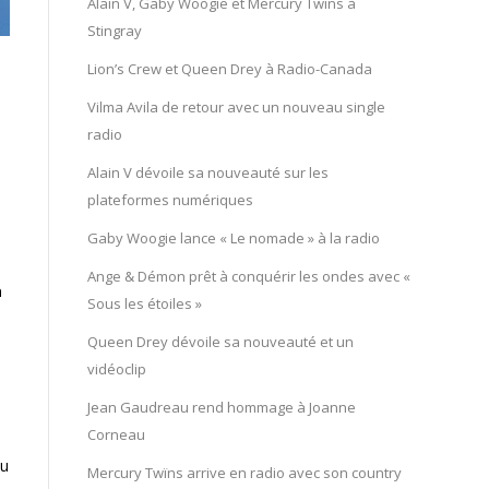
Alain V, Gaby Woogie et Mercury Twïns à
Stingray
Lion’s Crew et Queen Drey à Radio-Canada
Vilma Avila de retour avec un nouveau single
radio
Alain V dévoile sa nouveauté sur les
plateformes numériques
Gaby Woogie lance « Le nomade » à la radio
Ange & Démon prêt à conquérir les ondes avec «
à
Sous les étoiles »
Queen Drey dévoile sa nouveauté et un
vidéoclip
Jean Gaudreau rend hommage à Joanne
Corneau
du
Mercury Twïns arrive en radio avec son country