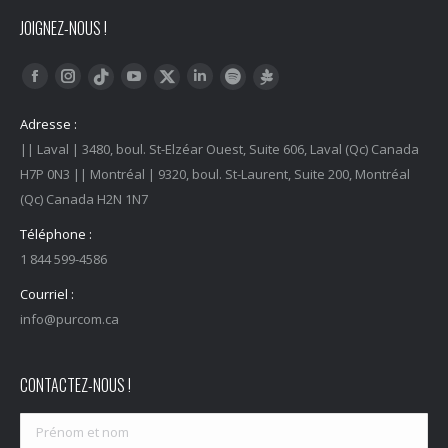
JOIGNEZ-NOUS !
Trouvez nous sur :
Facebook
Instagram
YouTube
LinkedIn
Tiktok
Twitter
Spotify
Linktree
Adresse :
|| Laval | 3480, boul. St-Elzéar Ouest, Suite 606, Laval (Qc) Canada
H7P 0N3 || Montréal | 9320, boul. St-Laurent, Suite 200, Montréal
(Qc) Canada H2N 1N7
Téléphone :
1 844 599-4586
Courriel :
info@purcom.ca
CONTACTEZ-NOUS !