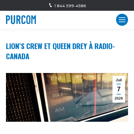
1 844 599-4586
LION’S CREW ET QUEEN DREY À RADIO-
CANADA
Juil
7
2026