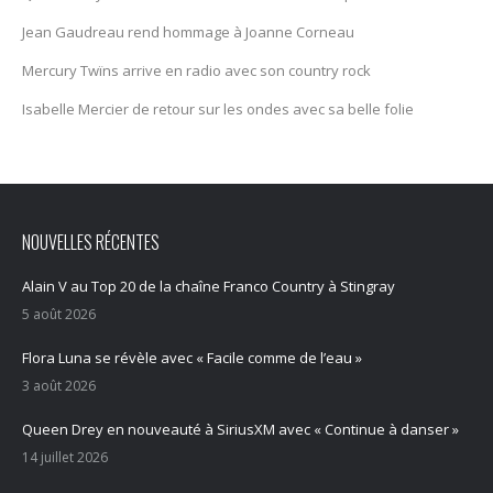
Jean Gaudreau rend hommage à Joanne Corneau
Mercury Twïns arrive en radio avec son country rock
Isabelle Mercier de retour sur les ondes avec sa belle folie
NOUVELLES RÉCENTES
Alain V au Top 20 de la chaîne Franco Country à Stingray
5 août 2026
Flora Luna se révèle avec « Facile comme de l’eau »
3 août 2026
Queen Drey en nouveauté à SiriusXM avec « Continue à danser »
14 juillet 2026