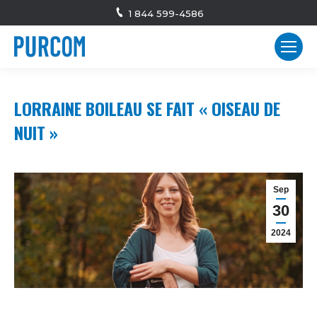
1 844 599-4586
LORRAINE BOILEAU SE FAIT « OISEAU DE
NUIT »
Sep
30
2024