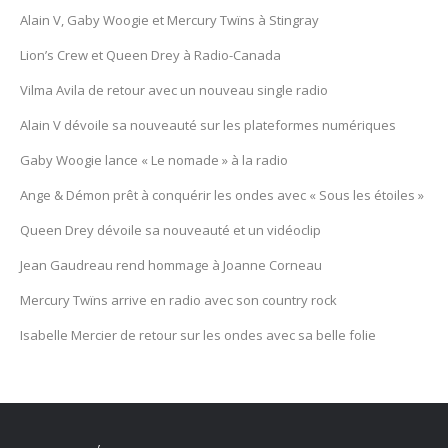
Alain V, Gaby Woogie et Mercury Twïns à Stingray
Lion’s Crew et Queen Drey à Radio-Canada
Vilma Avila de retour avec un nouveau single radio
Alain V dévoile sa nouveauté sur les plateformes numériques
Gaby Woogie lance « Le nomade » à la radio
Ange & Démon prêt à conquérir les ondes avec « Sous les étoiles »
Queen Drey dévoile sa nouveauté et un vidéoclip
Jean Gaudreau rend hommage à Joanne Corneau
Mercury Twïns arrive en radio avec son country rock
Isabelle Mercier de retour sur les ondes avec sa belle folie