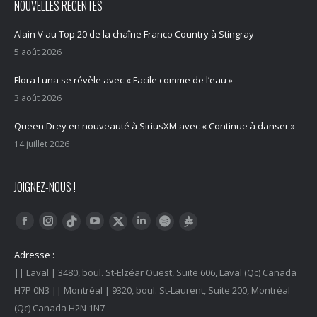
NOUVELLES RÉCENTES
Alain V au Top 20 de la chaîne Franco Country à Stingray
5 août 2026
Flora Luna se révèle avec « Facile comme de l’eau »
3 août 2026
Queen Drey en nouveauté à SiriusXM avec « Continue à danser »
14 juillet 2026
JOIGNEZ-NOUS !
Trouvez nous sur :
Facebook
Instagram
YouTube
LinkedIn
Tiktok
Twitter
Spotify
Linktree
Adresse :
|| Laval | 3480, boul. St-Elzéar Ouest, Suite 606, Laval (Qc) Canada
H7P 0N3 || Montréal | 9320, boul. St-Laurent, Suite 200, Montréal
(Qc) Canada H2N 1N7