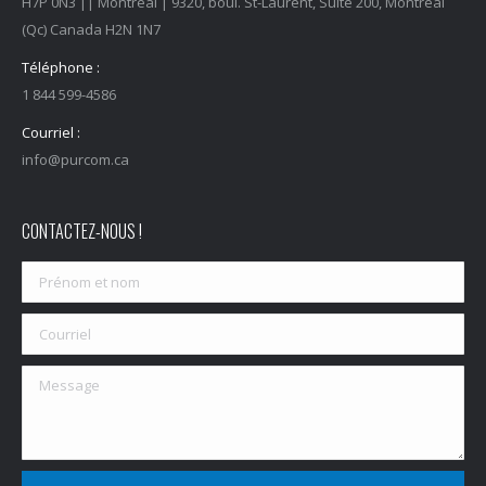
H7P 0N3 || Montréal | 9320, boul. St-Laurent, Suite 200, Montréal
(Qc) Canada H2N 1N7
Téléphone :
1 844 599-4586
Courriel :
info@purcom.ca
CONTACTEZ-NOUS !