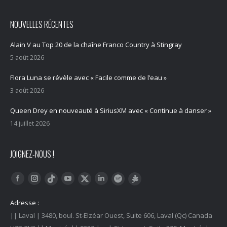
NOUVELLES RÉCENTES
Alain V au Top 20 de la chaîne Franco Country à Stingray
5 août 2026
Flora Luna se révèle avec « Facile comme de l’eau »
3 août 2026
Queen Drey en nouveauté à SiriusXM avec « Continue à danser »
14 juillet 2026
JOIGNEZ-NOUS !
Trouvez nous sur :
Facebook
Instagram
YouTube
LinkedIn
Tiktok
Twitter
Spotify
Linktree
Adresse :
|| Laval | 3480, boul. St-Elzéar Ouest, Suite 606, Laval (Qc) Canada