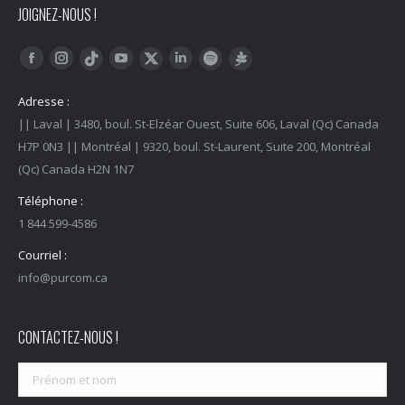
JOIGNEZ-NOUS !
Trouvez nous sur :
Facebook
Instagram
YouTube
LinkedIn
Tiktok
Twitter
Spotify
Linktree
Adresse :
|| Laval | 3480, boul. St-Elzéar Ouest, Suite 606, Laval (Qc) Canada
H7P 0N3 || Montréal | 9320, boul. St-Laurent, Suite 200, Montréal
(Qc) Canada H2N 1N7
Téléphone :
1 844 599-4586
Courriel :
info@purcom.ca
CONTACTEZ-NOUS !