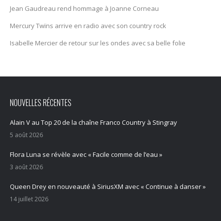
Jean Gaudreau rend hommage à Joanne Corneau
Mercury Twïns arrive en radio avec son country rock
Isabelle Mercier de retour sur les ondes avec sa belle folie
NOUVELLES RÉCENTES
Alain V au Top 20 de la chaîne Franco Country à Stingray
5 août 2026
Flora Luna se révèle avec « Facile comme de l’eau »
3 août 2026
Queen Drey en nouveauté à SiriusXM avec « Continue à danser »
14 juillet 2026