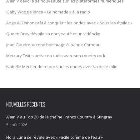
Alain V dévoile sa nouveauté sur les plateformes numériques
Gaby Woogie lance « Le nomade » à la radio
Ange & Démon prêt à conquérir les ondes avec « Sous les étoiles »
Queen Drey dévoile sa nouveauté et un vidéoclip
Jean Gaudreau rend hommage à Joanne Corneau
Mercury Twïns arrive en radio avec son country rock
Isabelle Mercier de retour sur les ondes avec sa belle folie
NOUVELLES RÉCENTES
Alain V au Top 20 de la chaîne Franco Country à Stingray
5 août 2026
Flora Luna se révèle avec « Facile comme de l’eau »