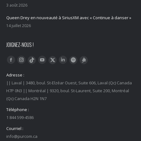
3 août 2026
Queen Drey en nouveauté à SiriusXM avec « Continue à danser »
14 juillet 2026
JOIGNEZ-NOUS !
Trouvez nous sur :
Facebook
Instagram
YouTube
LinkedIn
Tiktok
Twitter
Spotify
Linktree
Adresse :
|| Laval | 3480, boul. St-Elzéar Ouest, Suite 606, Laval (Qc) Canada
H7P 0N3 || Montréal | 9320, boul. St-Laurent, Suite 200, Montréal
(Qc) Canada H2N 1N7
Téléphone :
1 844 599-4586
Courriel :
info@purcom.ca