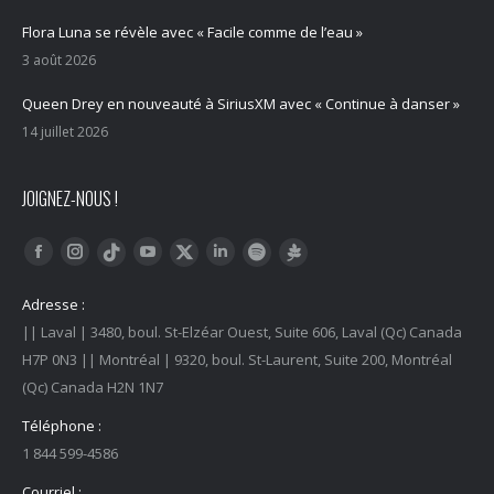
Flora Luna se révèle avec « Facile comme de l’eau »
3 août 2026
Queen Drey en nouveauté à SiriusXM avec « Continue à danser »
14 juillet 2026
JOIGNEZ-NOUS !
Trouvez nous sur :
Facebook
Instagram
YouTube
LinkedIn
Tiktok
Twitter
Spotify
Linktree
Adresse :
|| Laval | 3480, boul. St-Elzéar Ouest, Suite 606, Laval (Qc) Canada
H7P 0N3 || Montréal | 9320, boul. St-Laurent, Suite 200, Montréal
(Qc) Canada H2N 1N7
Téléphone :
1 844 599-4586
Courriel :