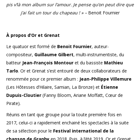
pis v’là mon album sur l’amour. Je pense qu’on peut dire que
j’ai fait un tour du chapeau ! »
–
Benoit Fournier
À propos d’Or et Grenat
Le quatuor est formé de
Benoit Fournier
, auteur-
compositeur,
Guillaume Gilbert
, multi-instrumentiste, du
batteur
Jean-François Montour
et du bassiste
Mathieu
Tarlo
. Or et Grenat s’est entouré de deux collaborateurs de
renommée pour ce premier album :
Jean-Philippe Villemure
(Les Hôtesses d’Hilaire, Samian, La Bronze) et
Étienne
Dupuis-Cloutier
(Fanny Bloom, Ariane Moffatt, Cœur de
Pirate).
Réunis en tant que groupe pour la toute première fois en
2017, celui-ci a rapidement enchainé les spectacles à la suite
de sa sélection pour le
Festival international de la
chanson de Granby
en 2018. Puis, à l’été 2019, Or et Grenat