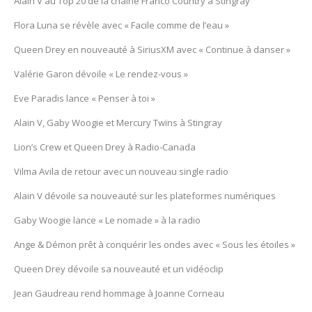
Alain V au Top 20 de la chaîne Franco Country à Stingray
Flora Luna se révèle avec « Facile comme de l’eau »
Queen Drey en nouveauté à SiriusXM avec « Continue à danser »
Valérie Garon dévoile « Le rendez-vous »
Eve Paradis lance « Penser à toi »
Alain V, Gaby Woogie et Mercury Twïns à Stingray
Lion’s Crew et Queen Drey à Radio-Canada
Vilma Avila de retour avec un nouveau single radio
Alain V dévoile sa nouveauté sur les plateformes numériques
Gaby Woogie lance « Le nomade » à la radio
Ange & Démon prêt à conquérir les ondes avec « Sous les étoiles »
Queen Drey dévoile sa nouveauté et un vidéoclip
Jean Gaudreau rend hommage à Joanne Corneau