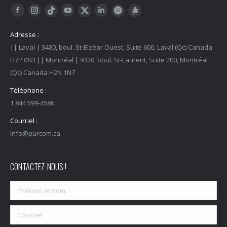
Trouvez nous sur :
Facebook
Instagram
YouTube
LinkedIn
Tiktok
Twitter
Spotify
Linktree
Adresse :
|| Laval | 3480, boul. St-Elzéar Ouest, Suite 606, Laval (Qc) Canada
H7P 0N3 || Montréal | 9320, boul. St-Laurent, Suite 200, Montréal
(Qc) Canada H2N 1N7
Téléphone :
1 844 599-4586
Courriel :
info@purcom.ca
CONTACTEZ-NOUS !