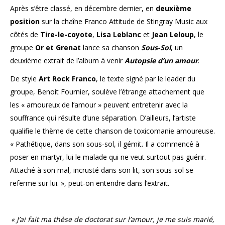
Après s’être classé, en décembre dernier, en
deuxième
position
sur la chaîne Franco Attitude de Stingray Music aux
côtés de
Tire-le-coyote
,
Lisa Leblanc
et
Jean Leloup
, le
groupe
Or et Grenat
lance sa chanson
Sous-Sol
, un
deuxième extrait de l’album à venir
Autopsie d’un amour
.
De style
Art Rock Franco
, le texte signé par le leader du
groupe, Benoit Fournier, soulève l’étrange attachement que
les « amoureux de l’amour » peuvent entretenir avec la
souffrance qui résulte d’une séparation. D’ailleurs, l’artiste
qualifie le thème de cette chanson de toxicomanie amoureuse.
« Pathétique, dans son sous-sol, il gémit. Il a commencé à
poser en martyr, lui le malade qui ne veut surtout pas guérir.
Attaché à son mal, incrusté dans son lit, son sous-sol se
referme sur lui. », peut-on entendre dans l’extrait.
« J’ai fait ma thèse de doctorat sur l’amour, je me suis marié,