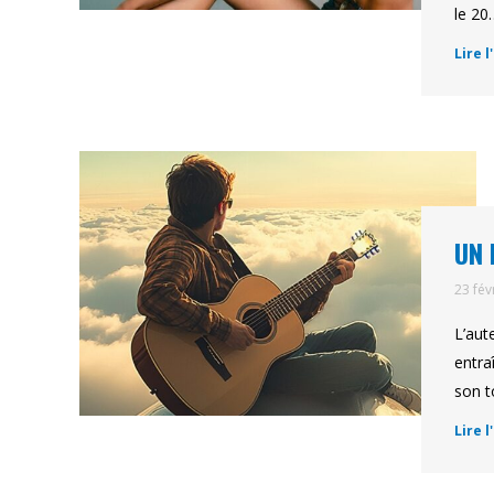
le 20
Lire l
UN 
23 fév
L’aut
entra
son t
Lire l