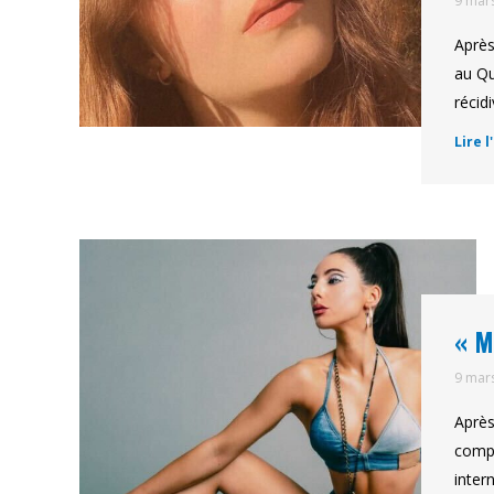
9 mar
Après
au Qu
récid
Lire l
« M
9 mar
Après
compo
inter