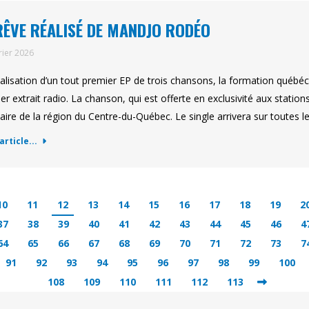
RÊVE RÉALISÉ DE MANDJO RODÉO
rier 2026
nalisation d’un tout premier EP de trois chansons, la formation qué
er extrait radio. La chanson, qui est offerte en exclusivité aux station
naire de la région du Centre-du-Québec. Le single arrivera sur toutes 
'article...
10
11
12
13
14
15
16
17
18
19
2
37
38
39
40
41
42
43
44
45
46
4
64
65
66
67
68
69
70
71
72
73
7
91
92
93
94
95
96
97
98
99
100
108
109
110
111
112
113