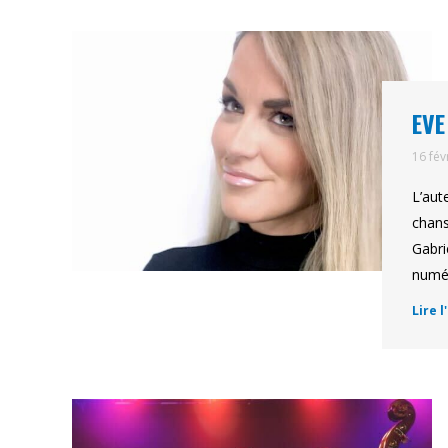
EVE
16 fév
L’aut
chans
Gabri
numér
Lire l