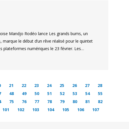
bécoise Mandjo Rodéo lance Les grands bums, un
s, marque le début d’un rêve réalisé pour le quintet
les plateformes numériques le 23 février. Les…
0
21
22
23
24
25
26
27
28
7
48
49
50
51
52
53
54
55
4
75
76
77
78
79
80
81
82
101
102
103
104
105
106
107