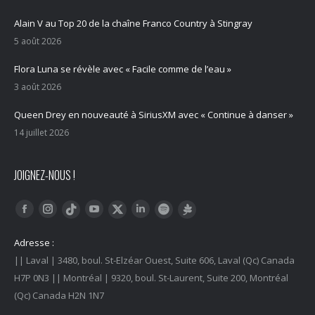
Alain V au Top 20 de la chaîne Franco Country à Stingray
5 août 2026
Flora Luna se révèle avec « Facile comme de l’eau »
3 août 2026
Queen Drey en nouveauté à SiriusXM avec « Continue à danser »
14 juillet 2026
JOIGNEZ-NOUS !
Trouvez nous sur :
Facebook
Instagram
YouTube
LinkedIn
Tiktok
Twitter
Spotify
Linktree
Adresse :
|| Laval | 3480, boul. St-Elzéar Ouest, Suite 606, Laval (Qc) Canada
H7P 0N3 || Montréal | 9320, boul. St-Laurent, Suite 200, Montréal
(Qc) Canada H2N 1N7