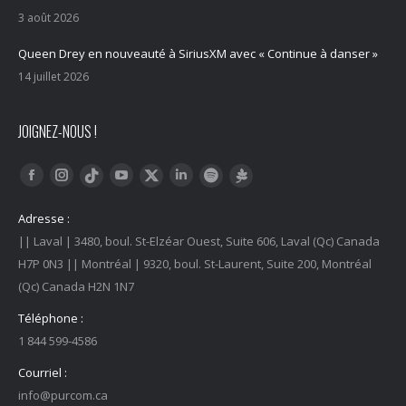
3 août 2026
Queen Drey en nouveauté à SiriusXM avec « Continue à danser »
14 juillet 2026
JOIGNEZ-NOUS !
Trouvez nous sur :
Facebook
Instagram
YouTube
LinkedIn
Tiktok
Twitter
Spotify
Linktree
Adresse :
|| Laval | 3480, boul. St-Elzéar Ouest, Suite 606, Laval (Qc) Canada
H7P 0N3 || Montréal | 9320, boul. St-Laurent, Suite 200, Montréal
(Qc) Canada H2N 1N7
Téléphone :
1 844 599-4586
Courriel :
info@purcom.ca