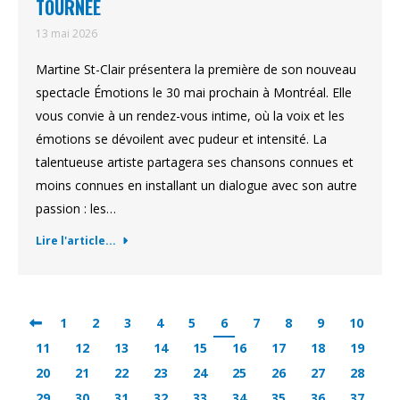
TOURNÉE
13 mai 2026
Martine St-Clair présentera la première de son nouveau
spectacle Émotions le 30 mai prochain à Montréal. Elle
vous convie à un rendez-vous intime, où la voix et les
émotions se dévoilent avec pudeur et intensité. La
talentueuse artiste partagera ses chansons connues et
moins connues en installant un dialogue avec son autre
passion : les…
Lire l'article...
1
2
3
4
5
6
7
8
9
10
11
12
13
14
15
16
17
18
19
20
21
22
23
24
25
26
27
28
29
30
31
32
33
34
35
36
37