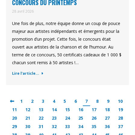
CONCOURS DU PRINTEMPS
28 avril 2026
Une fois de plus, notre équipe donne un coup de pouce
majeur aux artistes indépendants et émergents pour la
promotion d’un projet. Cette fois, le concours était
ouvert aux artistes de la chanson et de l’humour. Au
terme de ce concours, 50 certificats cadeaux de 1 000 $
chacun sont remis à 50 artistes !…
Lire l'article...
1
2
3
4
5
6
7
8
9
10
11
12
13
14
15
16
17
18
19
20
21
22
23
24
25
26
27
28
29
30
31
32
33
34
35
36
37
38
39
40
41
42
43
44
45
46