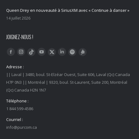
Queen Drey en nouveauté à SiriusXM avec « Continue à danser »
14 juillet 2026
JOIGNEZ-NOUS !
Trouvez nous sur :
Facebook
Instagram
YouTube
LinkedIn
Tiktok
Twitter
Spotify
Linktree
Adresse :
|| Laval | 3480, boul. St-Elzéar Ouest, Suite 606, Laval (Qc) Canada
H7P 0N3 || Montréal | 9320, boul. St-Laurent, Suite 200, Montréal
(Qc) Canada H2N 1N7
Téléphone :
1 844 599-4586
Courriel :
info@purcom.ca