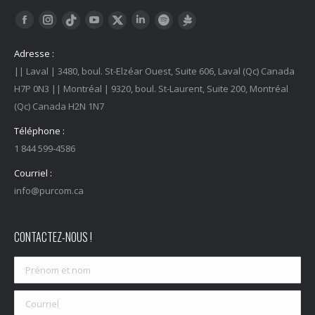
Trouvez nous sur :
Facebook
Instagram
YouTube
LinkedIn
Tiktok
Twitter
Spotify
Linktree
Adresse :
|| Laval | 3480, boul. St-Elzéar Ouest, Suite 606, Laval (Qc) Canada
H7P 0N3 || Montréal | 9320, boul. St-Laurent, Suite 200, Montréal
(Qc) Canada H2N 1N7
Téléphone :
1 844 599-4586
Courriel :
info@purcom.ca
CONTACTEZ-NOUS !