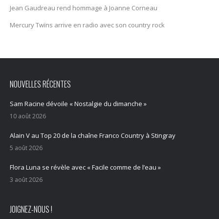
Jean Gaudreau rend hommage à Joanne Corneau
Mercury Twïns arrive en radio avec son country rock
NOUVELLES RÉCENTES
Sam Racine dévoile « Nostalgie du dimanche »
10 août 2026
Alain V au Top 20 de la chaîne Franco Country à Stingray
5 août 2026
Flora Luna se révèle avec « Facile comme de l’eau »
3 août 2026
JOIGNEZ-NOUS !