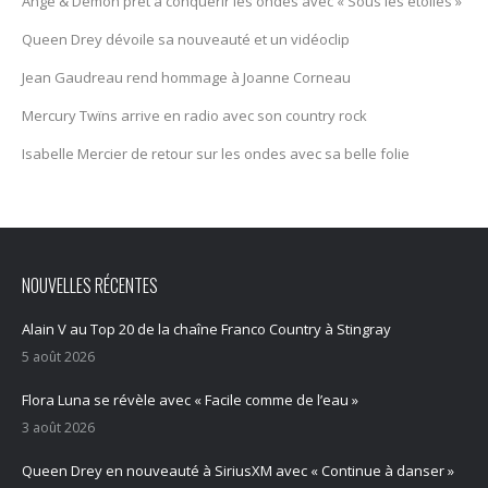
Ange & Démon prêt à conquérir les ondes avec « Sous les étoiles »
Queen Drey dévoile sa nouveauté et un vidéoclip
Jean Gaudreau rend hommage à Joanne Corneau
Mercury Twïns arrive en radio avec son country rock
Isabelle Mercier de retour sur les ondes avec sa belle folie
NOUVELLES RÉCENTES
Alain V au Top 20 de la chaîne Franco Country à Stingray
5 août 2026
Flora Luna se révèle avec « Facile comme de l’eau »
3 août 2026
Queen Drey en nouveauté à SiriusXM avec « Continue à danser »