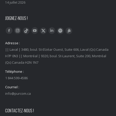
14 juillet 2026
JOIGNEZ-NOUS !
Trouvez nous sur :
Facebook
Instagram
YouTube
LinkedIn
Tiktok
Twitter
Spotify
Linktree
Adresse :
|| Laval | 3480, boul. St-Elzéar Ouest, Suite 606, Laval (Qc) Canada
H7P 0N3 || Montréal | 9320, boul. St-Laurent, Suite 200, Montréal
(Qc) Canada H2N 1N7
Téléphone :
1 844 599-4586
Courriel :
info@purcom.ca
CONTACTEZ-NOUS !