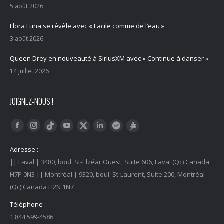
5 août 2026
Flora Luna se révèle avec « Facile comme de l’eau »
3 août 2026
Queen Drey en nouveauté à SiriusXM avec « Continue à danser »
14 juillet 2026
JOIGNEZ-NOUS !
Trouvez nous sur :
Facebook
Instagram
YouTube
LinkedIn
Tiktok
Twitter
Spotify
Linktree
Adresse :
|| Laval | 3480, boul. St-Elzéar Ouest, Suite 606, Laval (Qc) Canada
H7P 0N3 || Montréal | 9320, boul. St-Laurent, Suite 200, Montréal
(Qc) Canada H2N 1N7
Téléphone :
1 844 599-4586