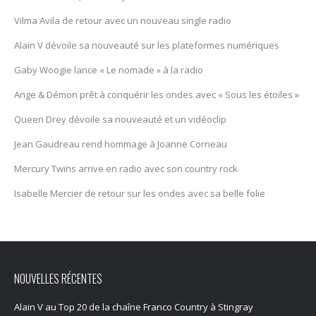
Vilma Avila de retour avec un nouveau single radio
Alain V dévoile sa nouveauté sur les plateformes numériques
Gaby Woogie lance « Le nomade » à la radio
Ange & Démon prêt à conquérir les ondes avec « Sous les étoiles »
Queen Drey dévoile sa nouveauté et un vidéoclip
Jean Gaudreau rend hommage à Joanne Corneau
Mercury Twïns arrive en radio avec son country rock
Isabelle Mercier de retour sur les ondes avec sa belle folie
NOUVELLES RÉCENTES
Alain V au Top 20 de la chaîne Franco Country à Stingray