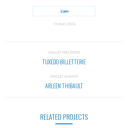
Lien
13 mars 2024
NAVIGATION
ONGLET PRÉCÉDENT
DE
TUXEDO BILLETTERIE
Onglet
COMMENTAIRE
précédent
ONGLET SUIVANT
ARLEEN THIBAULT
Projets
similaires
RELATED PROJECTS