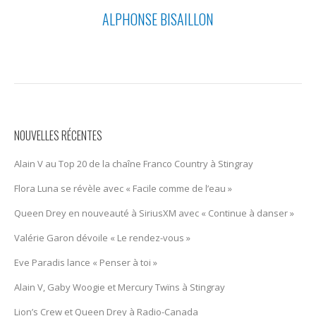
ALPHONSE BISAILLON
NOUVELLES RÉCENTES
Alain V au Top 20 de la chaîne Franco Country à Stingray
Flora Luna se révèle avec « Facile comme de l’eau »
Queen Drey en nouveauté à SiriusXM avec « Continue à danser »
Valérie Garon dévoile « Le rendez-vous »
Eve Paradis lance « Penser à toi »
Alain V, Gaby Woogie et Mercury Twïns à Stingray
Lion’s Crew et Queen Drey à Radio-Canada