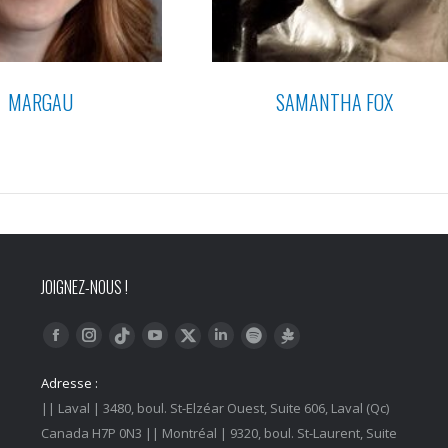
MARGAU
SAMANTHA FOX
JOIGNEZ-NOUS !
Trouvez nous sur :
Facebook
Instagram
YouTube
LinkedIn
Tiktok
Twitter
Spotify
Linktree
Adresse :
|| Laval | 3480, boul. St-Elzéar Ouest, Suite 606, Laval (Qc)
Canada H7P 0N3 || Montréal | 9320, boul. St-Laurent, Suite