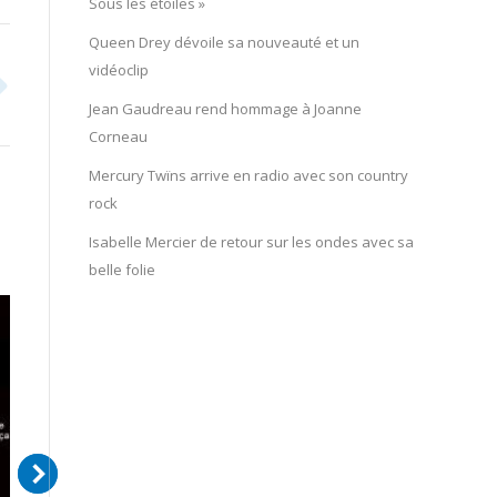
Sous les étoiles »
Queen Drey dévoile sa nouveauté et un
vidéoclip
Jean Gaudreau rend hommage à Joanne
Corneau
Mercury Twïns arrive en radio avec son country
rock
Isabelle Mercier de retour sur les ondes avec sa
belle folie