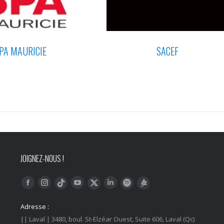
PA MAURICIE
SACEF
JOIGNEZ-NOUS !
Trouvez nous sur :
Facebook
Instagram
YouTube
LinkedIn
Tiktok
Twitter
Spotify
Linktree
Adresse :
|| Laval | 3480, boul. St-Elzéar Ouest, Suite 606, Laval (Qc)