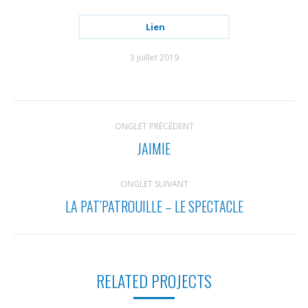
Lien
3 juillet 2019
NAVIGATION
ONGLET PRÉCÉDENT
DE
JAIMIE
Onglet
COMMENTAIRE
précédent
ONGLET SUIVANT
LA PAT’PATROUILLE – LE SPECTACLE
Projets
similaires
RELATED PROJECTS