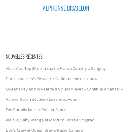
ALPHONSE BISAILLON
NOUVELLES RÉCENTES
Alain V au Top 20 de la chaîne Franco Country à Stingray
Flora Luna se révèle avec « Facile comme de l’eau »
Queen Drey en nouveauté à SiriusXM avec « Continue à danser »
Valérie Garon dévoile « Le rendez-vous »
Eve Paradis lance « Penser à toi »
Alain V, Gaby Woogie et Mercury Twïns à Stingray
Lion’s Crew et Queen Drey à Radio-Canada