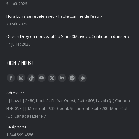
5 août 2026
Flora Luna se révèle avec « Facile comme de l’eau »
3 août 2026
Queen Drey en nouveauté à SiriusXM avec « Continue à danser »
14 juillet 2026
JOIGNEZ-NOUS !
Trouvez nous sur :
Facebook
Instagram
YouTube
LinkedIn
Tiktok
Twitter
Spotify
Linktree
Adresse :
|| Laval | 3480, boul. St-Elzéar Ouest, Suite 606, Laval (Qc) Canada
H7P 0N3 || Montréal | 9320, boul. St-Laurent, Suite 200, Montréal
(Qc) Canada H2N 1N7
Téléphone :
1 844 599-4586