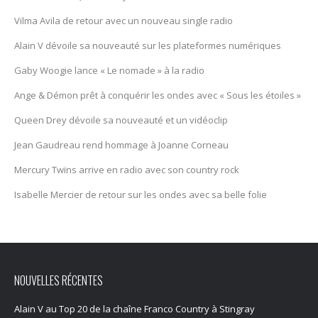
Vilma Avila de retour avec un nouveau single radio
Alain V dévoile sa nouveauté sur les plateformes numériques
Gaby Woogie lance « Le nomade » à la radio
Ange & Démon prêt à conquérir les ondes avec « Sous les étoiles »
Queen Drey dévoile sa nouveauté et un vidéoclip
Jean Gaudreau rend hommage à Joanne Corneau
Mercury Twïns arrive en radio avec son country rock
Isabelle Mercier de retour sur les ondes avec sa belle folie
NOUVELLES RÉCENTES
Alain V au Top 20 de la chaîne Franco Country à Stingray