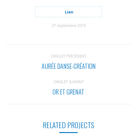
Lien
27 septembre 2019
NAVIGATION
ONGLET PRÉCÉDENT
DE
AURÉE DANSE-CRÉATION
Onglet
COMMENTAIRE
précédent
ONGLET SUIVANT
OR ET GRENAT
Projets
similaires
RELATED PROJECTS