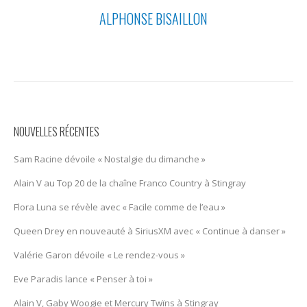
ALPHONSE BISAILLON
NOUVELLES RÉCENTES
Sam Racine dévoile « Nostalgie du dimanche »
Alain V au Top 20 de la chaîne Franco Country à Stingray
Flora Luna se révèle avec « Facile comme de l’eau »
Queen Drey en nouveauté à SiriusXM avec « Continue à danser »
Valérie Garon dévoile « Le rendez-vous »
Eve Paradis lance « Penser à toi »
Alain V, Gaby Woogie et Mercury Twïns à Stingray