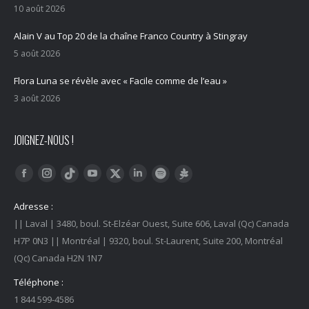
10 août 2026
Alain V au Top 20 de la chaîne Franco Country à Stingray
5 août 2026
Flora Luna se révèle avec « Facile comme de l’eau »
3 août 2026
JOIGNEZ-NOUS !
Trouvez nous sur :
Facebook
Instagram
YouTube
LinkedIn
Tiktok
Twitter
Spotify
Linktree
Adresse :
|| Laval | 3480, boul. St-Elzéar Ouest, Suite 606, Laval (Qc) Canada
H7P 0N3 || Montréal | 9320, boul. St-Laurent, Suite 200, Montréal
(Qc) Canada H2N 1N7
Téléphone :
1 844 599-4586