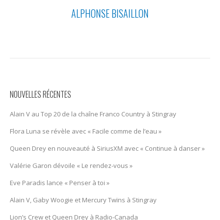
ALPHONSE BISAILLON
NOUVELLES RÉCENTES
Alain V au Top 20 de la chaîne Franco Country à Stingray
Flora Luna se révèle avec « Facile comme de l’eau »
Queen Drey en nouveauté à SiriusXM avec « Continue à danser »
Valérie Garon dévoile « Le rendez-vous »
Eve Paradis lance « Penser à toi »
Alain V, Gaby Woogie et Mercury Twïns à Stingray
Lion’s Crew et Queen Drey à Radio-Canada