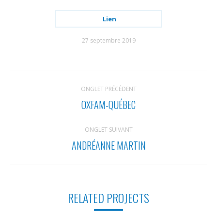
Lien
27 septembre 2019
NAVIGATION
ONGLET PRÉCÉDENT
DE
OXFAM-QUÉBEC
Onglet
COMMENTAIRE
précédent
ONGLET SUIVANT
ANDRÉANNE MARTIN
Projets
similaires
RELATED PROJECTS