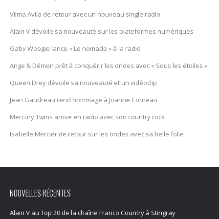
Vilma Avila de retour avec un nouveau single radio
Alain V dévoile sa nouveauté sur les plateformes numériques
Gaby Woogie lance « Le nomade » à la radio
Ange & Démon prêt à conquérir les ondes avec « Sous les étoiles »
Queen Drey dévoile sa nouveauté et un vidéoclip
Jean Gaudreau rend hommage à Joanne Corneau
Mercury Twïns arrive en radio avec son country rock
Isabelle Mercier de retour sur les ondes avec sa belle folie
NOUVELLES RÉCENTES
Alain V au Top 20 de la chaîne Franco Country à Stingray