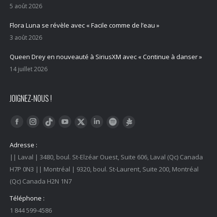
5 août 2026
Flora Luna se révèle avec « Facile comme de l’eau »
3 août 2026
Queen Drey en nouveauté à SiriusXM avec « Continue à danser »
14 juillet 2026
JOIGNEZ-NOUS !
Trouvez nous sur :
Facebook
Instagram
YouTube
LinkedIn
Tiktok
Twitter
Spotify
Linktree
Adresse :
|| Laval | 3480, boul. St-Elzéar Ouest, Suite 606, Laval (Qc) Canada
H7P 0N3 || Montréal | 9320, boul. St-Laurent, Suite 200, Montréal
(Qc) Canada H2N 1N7
Téléphone :
1 844 599-4586