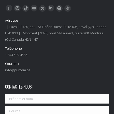
Trouvez nous sur :
Facebook
Instagram
YouTube
LinkedIn
Tiktok
Twitter
Spotify
Linktree
Adresse :
|| Laval | 3480, boul. St-Elzéar Ouest, Suite 606, Laval (Qc) Canada
H7P 0N3 || Montréal | 9320, boul. St-Laurent, Suite 200, Montréal
(Qc) Canada H2N 1N7
Téléphone :
1 844 599-4586
Courriel :
info@purcom.ca
CONTACTEZ-NOUS !