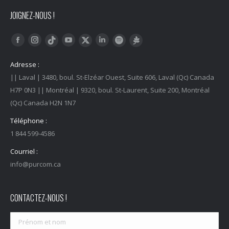
JOIGNEZ-NOUS !
Trouvez nous sur :
Facebook
Instagram
YouTube
LinkedIn
Tiktok
Twitter
Spotify
Linktree
Adresse :
|| Laval | 3480, boul. St-Elzéar Ouest, Suite 606, Laval (Qc) Canada
H7P 0N3 || Montréal | 9320, boul. St-Laurent, Suite 200, Montréal
(Qc) Canada H2N 1N7
Téléphone :
1 844 599-4586
Courriel :
info@purcom.ca
CONTACTEZ-NOUS !