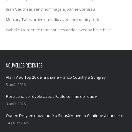
Jean Gaudreau rend hommage à Joanne Corneau
Mercury Twïns arrive en radio avec son country rock
Isabelle Mercier de retour sur les ondes avec sa belle folie
NOUVELLES RÉCENTES
Alain V au Top 20 de la chaîne Franco Country à Stingray
5 août 2026
Flora Luna se révèle avec « Facile comme de l’eau »
3 août 2026
Queen Drey en nouveauté à SiriusXM avec « Continue à danser »
14 juillet 2026