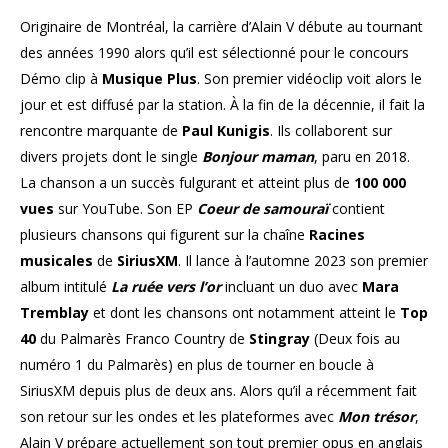
Originaire de Montréal, la carrière d’Alain V débute au tournant
des années 1990 alors qu’il est sélectionné pour le concours
Démo clip à
Musique Plus
. Son premier vidéoclip voit alors le
jour et est diffusé par la station. À la fin de la décennie, il fait la
rencontre marquante de
Paul Kunigis
. Ils collaborent sur
divers projets dont le single
Bonjour maman
, paru en 2018.
La chanson a un succès fulgurant et atteint plus de
100 000
vues
sur YouTube. Son EP
Coeur de samouraï
contient
plusieurs chansons qui figurent sur la chaîne
Racines
musicales
de
SiriusXM
. Il lance à l’automne 2023 son premier
album intitulé
La ruée vers l’or
incluant un duo avec
Mara
Tremblay
et dont les chansons ont notamment atteint le
Top
40
du Palmarès Franco Country de
Stingray
(Deux fois au
numéro 1 du Palmarès) en plus de tourner en boucle à
SiriusXM depuis plus de deux ans. Alors qu’il a récemment fait
son retour sur les ondes et les plateformes avec
Mon trésor
,
Alain V prépare actuellement son tout premier opus en anglais