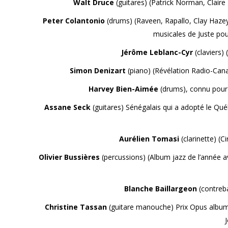
Walt Druce
(guitares) (Patrick Norman, Clair
Peter Colantonio
(drums) (Raveen, Rapallo, Clay Haze
musicales de Juste pour
Jérôme Leblanc-Cyr
(claviers)
Simon Denizart
(piano) (Révélation Radio-Cana
Harvey Bien-Aimée
(drums), connu pour 
Assane Seck
(guitares) Sénégalais qui a adopté le Qu
Aurélien Tomasi
(clarinette) (C
Olivier Bussières
(percussions) (Album jazz de l’année 
Blanche Baillargeon
(contreba
Christine Tassan
(guitare manouche) Prix Opus album j
J