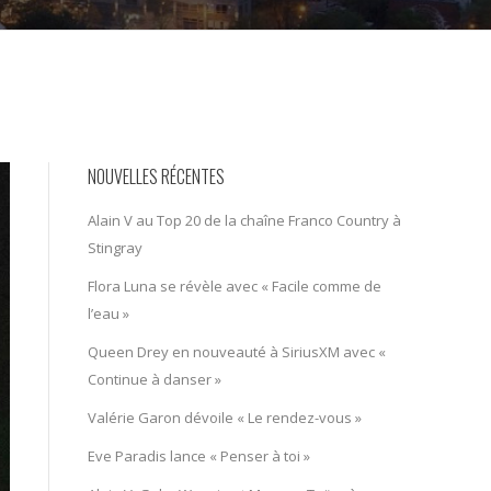
NOUVELLES RÉCENTES
Alain V au Top 20 de la chaîne Franco Country à
Stingray
Flora Luna se révèle avec « Facile comme de
l’eau »
Queen Drey en nouveauté à SiriusXM avec «
Continue à danser »
Valérie Garon dévoile « Le rendez-vous »
Eve Paradis lance « Penser à toi »