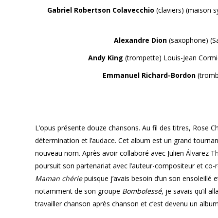
Gabriel Robertson Colavecchio
(claviers) (maison 
Alexandre Dion
(saxophone) (Sal
Andy King
(trompette) Louis-Jean Cormie
Emmanuel Richard-Bordon
(tromb
L’opus présente douze chansons. Au fil des titres, Rose Chi
détermination et l’audace. Cet album est un grand tournant d
nouveau nom. Après avoir collaboré avec Julien Álvarez Th
poursuit son partenariat avec l’auteur-compositeur et co-réa
Maman chérie
puisque j’avais besoin d’un son ensoleillé 
notamment de son groupe
Bombolessé
, je savais qu’il a
travailler chanson après chanson et c’est devenu un album 