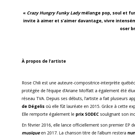
«
Crazy Hungry Funky Lady
mélange pop, soul et fun
invite à aimer et s’aimer davantage, vivre intensém
oser br
À propos de l’artiste
Rose Chili est une auteure-compositrice-interprète québéc
protégée de l’équipe d’Ariane Moffatt a également été él
réseau TVA. Depuis ses débuts, l’artiste a fait plusieurs app
de Dégelis
où elle fût lauréate en 2015. Grâce à cette expé
Elle remporte également le
prix SODEC
soulignant son inc
En février 2016, elle lance officiellement son premier EP de
musique
en 2017. La chanson titre de l’album restera
nu