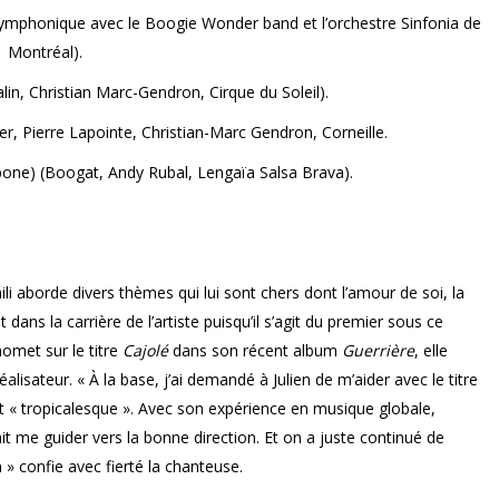
symphonique avec le Boogie Wonder band et l’orchestre Sinfonia de
Montréal).
in, Christian Marc-Gendron, Cirque du Soleil).
r, Pierre Lapointe, Christian-Marc Gendron, Corneille.
one) (Boogat, Andy Rubal, Lengaïa Salsa Brava).
li aborde divers thèmes qui lui sont chers dont l’amour de soi, la
ans la carrière de l’artiste puisqu’il s’agit du premier sous ce
omet sur le titre
Cajolé
dans son récent album
Guerrière
, elle
lisateur. « À la base, j’ai demandé à Julien de m’aider avec le titre
et « tropicalesque ». Avec son expérience en musique globale,
llait me guider vers la bonne direction. Et on a juste continué de
» confie avec fierté la chanteuse.