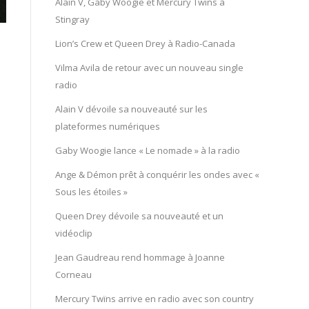
Alain V, Gaby Woogie et Mercury Twïns à
Stingray
Lion’s Crew et Queen Drey à Radio-Canada
Vilma Avila de retour avec un nouveau single
radio
Alain V dévoile sa nouveauté sur les
plateformes numériques
Gaby Woogie lance « Le nomade » à la radio
Ange & Démon prêt à conquérir les ondes avec «
Sous les étoiles »
Queen Drey dévoile sa nouveauté et un
vidéoclip
Jean Gaudreau rend hommage à Joanne
Corneau
Mercury Twïns arrive en radio avec son country