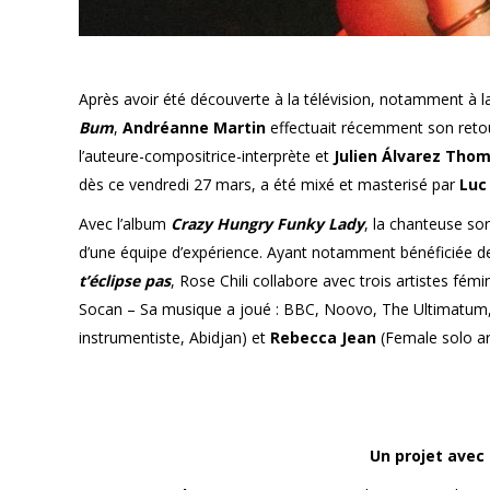
Après avoir été découverte à la télévision, notamment à 
Bum
,
Andréanne Martin
effectuait récemment son retou
l’auteure-compositrice-interprète et
Julien Álvarez Tho
dès ce vendredi 27 mars, a été mixé et masterisé par
Luc 
Avec l’album
Crazy Hungry Funky Lady
, la chanteuse so
d’une équipe d’expérience. Ayant notamment bénéficiée d
t’éclipse pas
, Rose Chili collabore avec trois artistes fém
Socan – Sa musique a joué : BBC, Noovo, The Ultimatum, 
instrumentiste, Abidjan) et
Rebecca Jean
(Female solo ar
Un projet avec