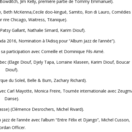
e Bowditch, Jim Kelly, première partie de Tommy Emmanuel).
y, Beth McKenna,Cecile doo-kingué, Samito, Ron di Lauro, Comédies
 rire Chicago, Waitress, Titanique).
 (Patsy Gallant, Nathalie Simard, Karim Diouf).
da 2016, Nomination à l’Adisq pour “Album Jazz de l’année”).
sa participation avec Corneille et Dominique Fils-Aimé.
ébec (Elage Diouf, Djely Tapa, Lorraine Klaseen, Karim Diouf, Boucar
Diouf).
irque du Soleil, Belle & Bum, Zachary Richard).
avec Carl Mayotte, Monica Freire, Tournée internationale avec Zeugm
Danse).
sse) (Clémence Desrochers, Michel Rivard).
azz de l’année avec l’album “Entre Félix et Django”, Michel Cusson,
ordan Officer.