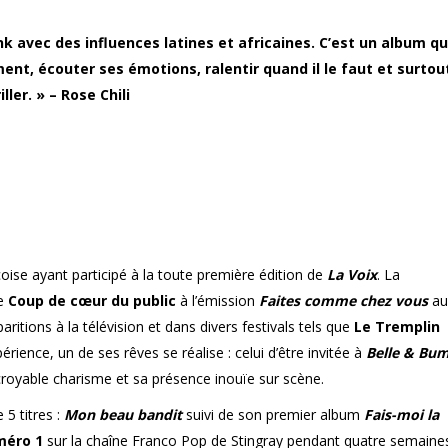
k avec des influences latines et africaines. C’est un album qu
ent, écouter ses émotions, ralentir quand il le faut et surtou
iller. »
– Rose Chili
oise ayant participé à la toute première édition de
La Voix
. La
ue
Coup de cœur du public
à l’émission
Faites comme chez vous
au
aritions à la télévision et dans divers festivals tels que
Le Tremplin
rience, un de ses rêves se réalise : celui d’être invitée à
Belle & Bu
royable charisme et sa présence inouïe sur scène.
 5 titres :
Mon beau bandit
suivi de son premier album
Fais-moi la
méro 1
sur la chaîne Franco Pop de Stingray pendant quatre semaine