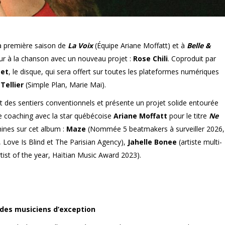
la première saison de
La Voix
(Équipe Ariane Moffatt) et à
Belle &
r à la chanson avec un nouveau projet :
Rose Chili
. Coproduit par
met
, le disque, qui sera offert sur toutes les plateformes numériques
Tellier
(Simple Plan, Marie Mai).
rt des sentiers conventionnels et présente un projet solide entourée
e coaching avec la star québécoise
Ariane Moffatt
pour le titre
Ne
inines sur cet album :
Maze
(Nommée 5 beatmakers à surveiller 2026,
Love Is Blind et The Parisian Agency),
Jahelle Bonee
(artiste multi-
tist of the year, Haïtian Music Award 2023).
 des musiciens d’exception