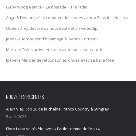
Gaby Woogie lance « Le nomade » à la radio
Ange & Démon prêt à conquérir les ondes avec « Sous les étoiles »
Queen Drey dévoile sa nouveauté et un vidéoclip
Jean Gaudreau rend hommage à Joanne Corneau
Mercury Twïns arrive en radio avec son country rock
Isabelle Mercier de retour sur les ondes avec sa belle folie
NOUVELLES RÉCENTES
Alain V au Top 20 de la chaîne Franco Country à Stingray
5 août 2026
Flora Luna se révèle avec « Facile comme de l’eau »