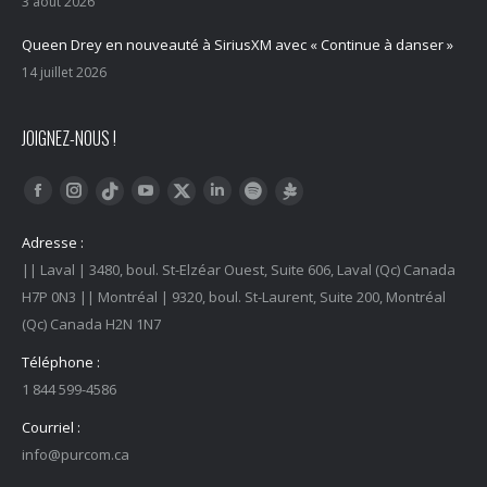
3 août 2026
Queen Drey en nouveauté à SiriusXM avec « Continue à danser »
14 juillet 2026
JOIGNEZ-NOUS !
Trouvez nous sur :
Facebook
Instagram
YouTube
LinkedIn
Tiktok
Twitter
Spotify
Linktree
Adresse :
|| Laval | 3480, boul. St-Elzéar Ouest, Suite 606, Laval (Qc) Canada
H7P 0N3 || Montréal | 9320, boul. St-Laurent, Suite 200, Montréal
(Qc) Canada H2N 1N7
Téléphone :
1 844 599-4586
Courriel :
info@purcom.ca