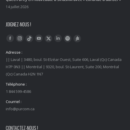
14 juillet 2026
JOIGNEZ-NOUS !
Trouvez nous sur :
Facebook
Instagram
YouTube
LinkedIn
Tiktok
Twitter
Spotify
Linktree
Adresse :
|| Laval | 3480, boul. St-Elzéar Ouest, Suite 606, Laval (Qc) Canada
H7P 0N3 || Montréal | 9320, boul. St-Laurent, Suite 200, Montréal
(Qc) Canada H2N 1N7
Téléphone :
1 844 599-4586
Courriel :
info@purcom.ca
CONTACTEZ-NOUS !