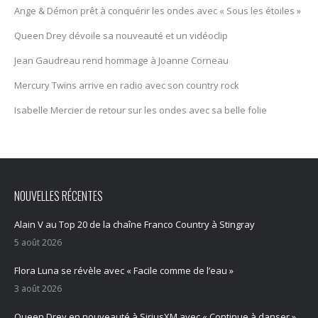
Ange & Démon prêt à conquérir les ondes avec « Sous les étoiles »
Queen Drey dévoile sa nouveauté et un vidéoclip
Jean Gaudreau rend hommage à Joanne Corneau
Mercury Twïns arrive en radio avec son country rock
Isabelle Mercier de retour sur les ondes avec sa belle folie
NOUVELLES RÉCENTES
Alain V au Top 20 de la chaîne Franco Country à Stingray
5 août 2026
Flora Luna se révèle avec « Facile comme de l’eau »
3 août 2026
Queen Drey en nouveauté à SiriusXM avec « Continue à danser »