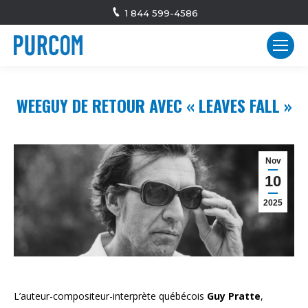
1 844 599-4586
WEEGUY DE RETOUR AVEC « LEAVES FALL »
Nov
10
2025
L’auteur-compositeur-
interprète québécois
Guy Pratte
,