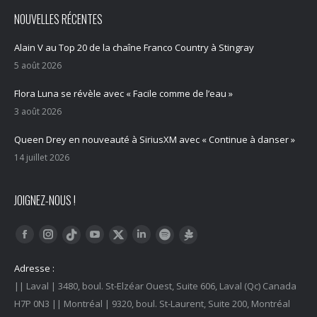
NOUVELLES RÉCENTES
Alain V au Top 20 de la chaîne Franco Country à Stingray
5 août 2026
Flora Luna se révèle avec « Facile comme de l’eau »
3 août 2026
Queen Drey en nouveauté à SiriusXM avec « Continue à danser »
14 juillet 2026
JOIGNEZ-NOUS !
Trouvez nous sur :
Facebook
Instagram
YouTube
LinkedIn
Tiktok
Twitter
Spotify
Linktree
Adresse :
|| Laval | 3480, boul. St-Elzéar Ouest, Suite 606, Laval (Qc) Canada
H7P 0N3 || Montréal | 9320, boul. St-Laurent, Suite 200, Montréal