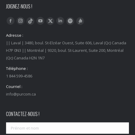
JOIGNEZ-NOUS !
Trouvez nous sur :
Facebook
Instagram
YouTube
LinkedIn
Tiktok
Twitter
Spotify
Linktree
Adresse :
|| Laval | 3480, boul. St-Elzéar Ouest, Suite 606, Laval (Qc) Canada
H7P 0N3 || Montréal | 9320, boul. St-Laurent, Suite 200, Montréal
(Qc) Canada H2N 1N7
Téléphone :
1 844 599-4586
Courriel :
info@purcom.ca
CONTACTEZ-NOUS !