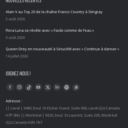
NOUVELLES RÉCENTES
Alain V au Top 20 de la chaîne Franco Country à Stingray
5 août 2026
Flora Luna se révèle avec « Facile comme de l’eau »
3 août 2026
Queen Drey en nouveauté à SiriusXM avec « Continue à danser »
14 juillet 2026
JOIGNEZ-NOUS !
Trouvez nous sur :
Facebook
Instagram
YouTube
LinkedIn
Tiktok
Twitter
Spotify
Linktree
Adresse :
|| Laval | 3480, boul. St-Elzéar Ouest, Suite 606, Laval (Qc) Canada
H7P 0N3 || Montréal | 9320, boul. St-Laurent, Suite 200, Montréal
(Qc) Canada H2N 1N7