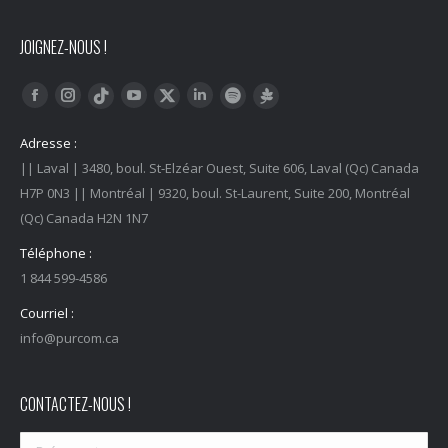
JOIGNEZ-NOUS !
Trouvez nous sur :
Facebook
Instagram
YouTube
LinkedIn
Tiktok
Twitter
Spotify
Linktree
Adresse :
|| Laval | 3480, boul. St-Elzéar Ouest, Suite 606, Laval (Qc) Canada
H7P 0N3 || Montréal | 9320, boul. St-Laurent, Suite 200, Montréal
(Qc) Canada H2N 1N7
Téléphone :
1 844 599-4586
Courriel :
info@purcom.ca
CONTACTEZ-NOUS !