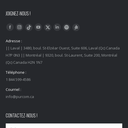
JOIGNEZ-NOUS !
Trouvez nous sur :
Facebook
Instagram
YouTube
LinkedIn
Tiktok
Twitter
Spotify
Linktree
Adresse :
|| Laval | 3480, boul. St-Elzéar Ouest, Suite 606, Laval (Qc) Canada
H7P 0N3 || Montréal | 9320, boul. St-Laurent, Suite 200, Montréal
(Qc) Canada H2N 1N7
Téléphone :
1 844 599-4586
Courriel :
info@purcom.ca
CONTACTEZ-NOUS !