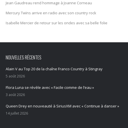
Jean Gaudreau rend hommage à Joanne Corneau
Mercury Twïns arrive en radio avec son country rock
Isabelle Mercier de retour sur les ondes avec sa belle folie
NOUVELLES RÉCENTES
Alain V au Top 20 de la chaîne Franco Country à Stingray
5 août 2026
Flora Luna se révèle avec « Facile comme de l’eau »
3 août 2026
Queen Drey en nouveauté à SiriusXM avec « Continue à danser »
14 juillet 2026