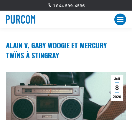
1 844 599-4586
ALAIN V, GABY WOOGIE ET MERCURY
TWÏNS À STINGRAY
Juil
8
2026