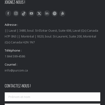
JOIGNEZ-NOUS !
Trouvez nous sur :
Facebook
Instagram
YouTube
LinkedIn
Tiktok
Twitter
Spotify
Linktree
Adresse :
|| Laval | 3480, boul. St-Elzéar Ouest, Suite 606, Laval (Qc) Canada
H7P 0N3 || Montréal | 9320, boul. St-Laurent, Suite 200, Montréal
(Qc) Canada H2N 1N7
Téléphone :
1 844 599-4586
Courriel :
info@purcom.ca
CONTACTEZ-NOUS !