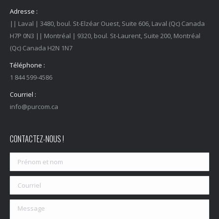
Adresse :
|| Laval | 3480, boul. St-Elzéar Ouest, Suite 606, Laval (Qc) Canada
H7P 0N3 || Montréal | 9320, boul. St-Laurent, Suite 200, Montréal
(Qc) Canada H2N 1N7
Téléphone :
1 844 599-4586
Courriel :
info@purcom.ca
CONTACTEZ-NOUS !