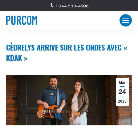
1 844 599-4586
CÈDRELYS ARRIVE SUR LES ONDES AVEC «
KDAK »
Mar
24
2025