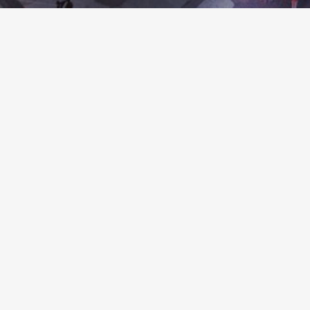
CÈD
24 ma
Le du
Mélan
ficel
marq
Lire l
NOUVELLES RÉCENTES
Alain V au Top 20 de la chaîne Franco Country à Stingray