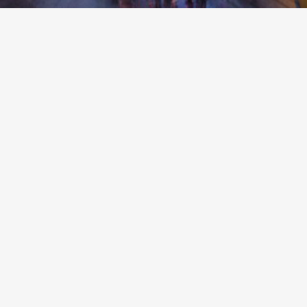
RELYS ARRIVE SUR LES ONDES AVEC « KDAK »
rs 2025
o d’interprètes et musiciens Cèdrelys arrive sur les ondes avec Kdak, l
ge de douceur, d’authenticité, de mélancolie et d’espoir, leur univers
és. Kdak sera offerte sur toutes les plateformes numériques dès ce v
ue un tournant…
'article...
JOIGNEZ-NOUS !
Trouvez nous sur :
Facebook
Instagram
YouTube
LinkedIn
Tiktok
Twitter
Spotify
Linktree