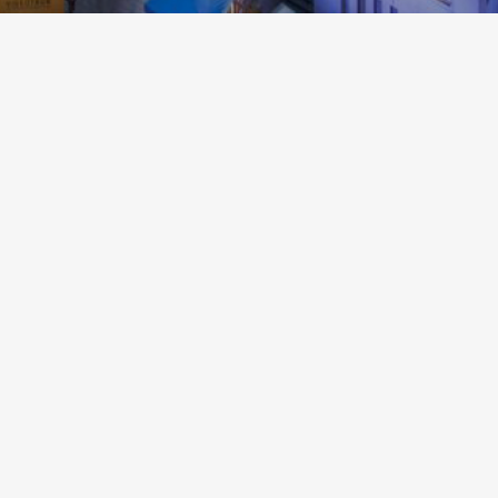
e premier extrait radio d’un premier album à venir.
 musical prend forme au travers de textes bien
endredi 28 mars. Avec cette nouveauté, Cèdrelys
CONTACTEZ-NOUS !