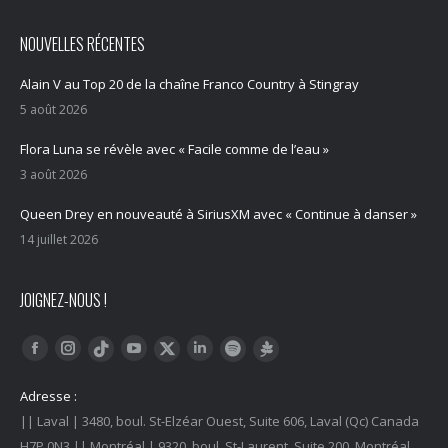
NOUVELLES RÉCENTES
Alain V au Top 20 de la chaîne Franco Country à Stingray
5 août 2026
Flora Luna se révèle avec « Facile comme de l’eau »
3 août 2026
Queen Drey en nouveauté à SiriusXM avec « Continue à danser »
14 juillet 2026
JOIGNEZ-NOUS !
Trouvez nous sur :
Facebook
Instagram
YouTube
LinkedIn
Tiktok
Twitter
Spotify
Linktree
Adresse :
|| Laval | 3480, boul. St-Elzéar Ouest, Suite 606, Laval (Qc) Canada
H7P 0N3 || Montréal | 9320, boul. St-Laurent, Suite 200, Montréal