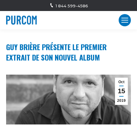
1 844 599-4586
GUY BRIÈRE PRÉSENTE LE PREMIER
EXTRAIT DE SON NOUVEL ALBUM
Oct
15
2019