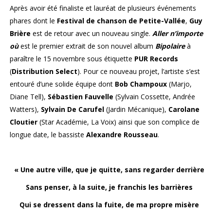
Après avoir été finaliste et lauréat de plusieurs événements
phares dont le
Festival de chanson de Petite-Vallée
,
Guy
Brière
est de retour avec un nouveau single.
Aller n’importe
où
est le premier extrait de son nouvel album
Bipolaire
à
paraître le 15 novembre sous étiquette
PUR Records
(
Distribution Select
). Pour ce nouveau projet, l’artiste s’est
entouré d’une solide équipe dont
Bob Champoux
(Marjo,
Diane Tell),
Sébastien Fauvelle
(Sylvain Cossette, Andrée
Watters),
Sylvain De Carufel
(Jardin Mécanique),
Carolane
Cloutier
(Star Académie, La Voix) ainsi que son complice de
longue date, le bassiste
Alexandre Rousseau
.
« Une autre ville, que je quitte, sans regarder derrière
Sans penser, à la suite, je franchis les barrières
Qui se dressent dans la fuite, de ma propre misère