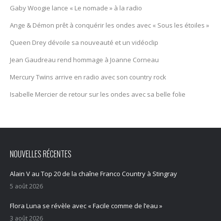
Gaby Woogie lance « Le nomade » à la radio
Ange & Démon prêt à conquérir les ondes avec « Sous les étoiles »
Queen Drey dévoile sa nouveauté et un vidéoclip
Jean Gaudreau rend hommage à Joanne Corneau
Mercury Twïns arrive en radio avec son country rock
Isabelle Mercier de retour sur les ondes avec sa belle folie
NOUVELLES RÉCENTES
Alain V au Top 20 de la chaîne Franco Country à Stingray
5 août 2026
Flora Luna se révèle avec « Facile comme de l’eau »
3 août 2026