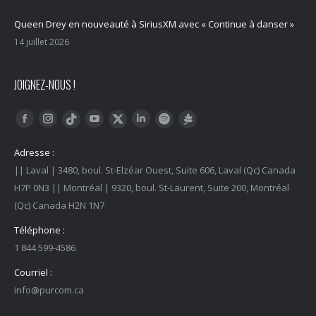
Queen Drey en nouveauté à SiriusXM avec « Continue à danser »
14 juillet 2026
JOIGNEZ-NOUS !
Trouvez nous sur :
Facebook
Instagram
YouTube
LinkedIn
Tiktok
Twitter
Spotify
Linktree
Adresse :
|| Laval | 3480, boul. St-Elzéar Ouest, Suite 606, Laval (Qc) Canada
H7P 0N3 || Montréal | 9320, boul. St-Laurent, Suite 200, Montréal
(Qc) Canada H2N 1N7
Téléphone :
1 844 599-4586
Courriel :
info@purcom.ca