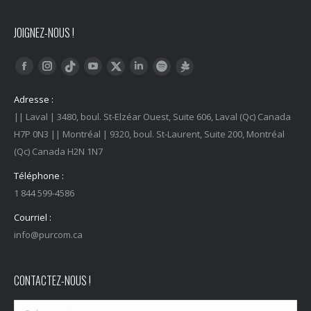
JOIGNEZ-NOUS !
Trouvez nous sur :
Facebook
Instagram
YouTube
LinkedIn
Tiktok
Twitter
Spotify
Linktree
Adresse :
|| Laval | 3480, boul. St-Elzéar Ouest, Suite 606, Laval (Qc) Canada
H7P 0N3 || Montréal | 9320, boul. St-Laurent, Suite 200, Montréal
(Qc) Canada H2N 1N7
Téléphone :
1 844 599-4586
Courriel :
info@purcom.ca
CONTACTEZ-NOUS !