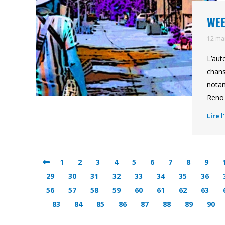
WEE
12 ma
L’aut
chans
notam
Reno 
Lire l
1
2
3
4
5
6
7
8
9
29
30
31
32
33
34
35
36
56
57
58
59
60
61
62
63
83
84
85
86
87
88
89
90