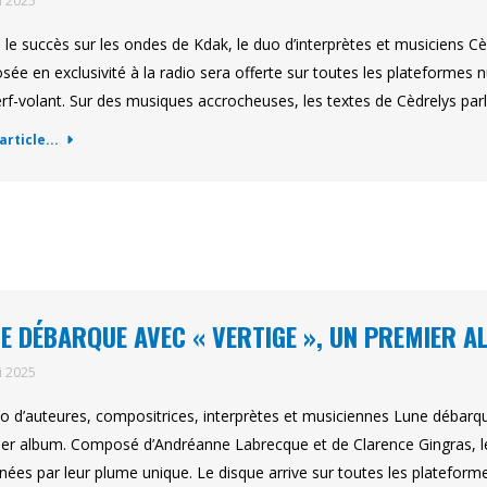
i 2025
 le succès sur les ondes de Kdak, le duo d’interprètes et musiciens C
sée en exclusivité à la radio sera offerte sur toutes les plateformes n
rf-volant. Sur des musiques accrocheuses, les textes de Cèdrelys pa
'article...
E DÉBARQUE AVEC « VERTIGE », UN PREMIER 
i 2025
o d’auteures, compositrices, interprètes et musiciennes Lune débarque
er album. Composé d’Andréanne Labrecque et de Clarence Gingras, l
gnées par leur plume unique. Le disque arrive sur toutes les plateform