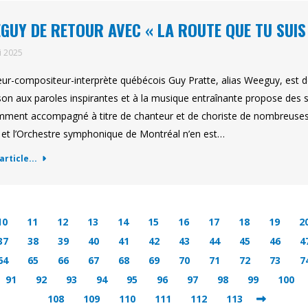
GUY DE RETOUR AVEC « LA ROUTE QUE TU SUIS
i 2025
eur-compositeur-interprète québécois Guy Pratte, alias Weeguy, est de
on aux paroles inspirantes et à la musique entraînante propose des s
ment accompagné à titre de chanteur et de choriste de nombreuses l
et l’Orchestre symphonique de Montréal n’en est…
'article...
10
11
12
13
14
15
16
17
18
19
2
37
38
39
40
41
42
43
44
45
46
4
64
65
66
67
68
69
70
71
72
73
7
91
92
93
94
95
96
97
98
99
100
108
109
110
111
112
113