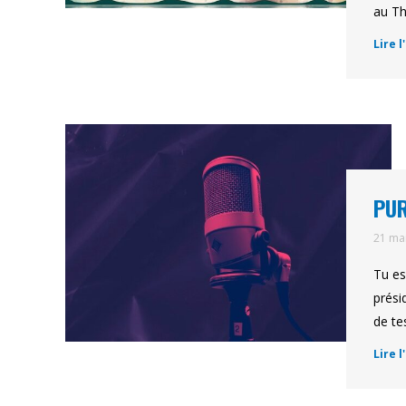
au Th
Lire l
PU
21 ma
Tu es
prési
de te
Lire l