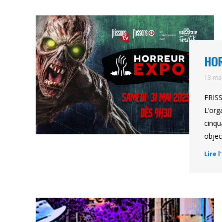
HOR
13 ma
FRISS
L’org
cinqu
objec
Lire l