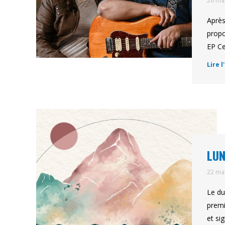
26 ma
Après
propo
EP Ce
Lire l
LUN
22 ma
Le du
premi
et si