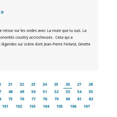
 »
 retour sur les ondes avec La route que tu suis. La
onorités country accrocheuses. Celui qui a
égendes sur scène dont Jean-Pierre Ferland, Ginette
0
21
22
23
24
25
26
27
28
7
48
49
50
51
52
53
54
55
4
75
76
77
78
79
80
81
82
101
102
103
104
105
106
107