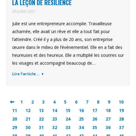
LA LEÇON DE RÉSILIENCE
29 juillet 2021
Julie est une entrepreneure accomplie. Travailleuse
acharnée, elle avait un rêve et elle a tout fait pour
l’atteindre. Créé il y a plus de 20 ans, son entreprise
œuvre dans le milieu de l’événementiel. Elle en a fait des
heureuses et des heureux. Elle a multiplié les sourires sur
les visages et accompagné beaucoup de…
Lire l'article...
1
2
3
4
5
6
7
8
9
10
11
12
13
14
15
16
17
18
19
20
21
22
23
24
25
26
27
28
29
30
31
32
33
34
35
36
37
38
39
40
41
42
43
44
45
46