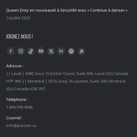
Queen Drey en nouveauté à SiriusXM avec « Continue à danser »
14 juillet 2026
JOIGNEZ-NOUS !
Trouvez nous sur :
Facebook
Instagram
YouTube
LinkedIn
Tiktok
Twitter
Spotify
Linktree
Adresse :
|| Laval | 3480, boul. St-Elzéar Ouest, Suite 606, Laval (Qc) Canada
H7P 0N3 || Montréal | 9320, boul. St-Laurent, Suite 200, Montréal
(Qc) Canada H2N 1N7
Téléphone :
1 844 599-4586
Courriel :
info@purcom.ca