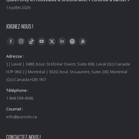
14 juillet 2026
JOIGNEZ-NOUS !
Trouvez nous sur :
Facebook
Instagram
YouTube
LinkedIn
Tiktok
Twitter
Spotify
Linktree
Adresse :
|| Laval | 3480, boul. St-Elzéar Ouest, Suite 606, Laval (Qc) Canada
H7P 0N3 || Montréal | 9320, boul. St-Laurent, Suite 200, Montréal
(Qc) Canada H2N 1N7
Téléphone :
1 844 599-4586
Courriel :
info@purcom.ca
CONTACTEZ-NOUS !