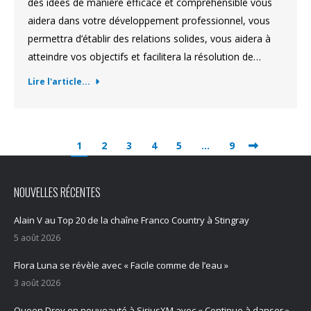
des idées de manière efficace et compréhensible vous
aidera dans votre développement professionnel, vous
permettra d’établir des relations solides, vous aidera à
atteindre vos objectifs et facilitera la résolution de…
Lire l'article...
1
2
3
4
5
…
9
NOUVELLES RÉCENTES
Alain V au Top 20 de la chaîne Franco Country à Stingray
5 août 2026
Flora Luna se révèle avec « Facile comme de l’eau »
3 août 2026
Queen Drey en nouveauté à SiriusXM avec « Continue à danser »