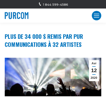
1 844 599-4586
PLUS DE 34 000 $ REMIS PAR PUR
COMMUNICATIONS À 32 ARTISTES
Avr
12
2020