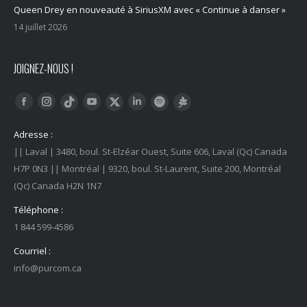
Queen Drey en nouveauté à SiriusXM avec « Continue à danser »
14 juillet 2026
JOIGNEZ-NOUS !
Trouvez nous sur :
Facebook
Instagram
YouTube
LinkedIn
Tiktok
Twitter
Spotify
Linktree
Adresse :
|| Laval | 3480, boul. St-Elzéar Ouest, Suite 606, Laval (Qc) Canada
H7P 0N3 || Montréal | 9320, boul. St-Laurent, Suite 200, Montréal
(Qc) Canada H2N 1N7
Téléphone :
1 844 599-4586
Courriel :
info@purcom.ca