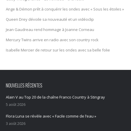
Ange & Démon prêt à conquérir les ondes avec « Sous les étoiles »
Queen Drey dévoile sa nouveauté et un vidéoclip
Jean Gaudreau rend hommage à Joanne Corneau
Mercury Twïns arrive en radio avec son country rock
Isabelle Mercier de retour sur les ondes avec sa belle folie
NOUVELLES RÉCENTES
Alain V au Top 20 de la chaîne Franco Country à Stingray
5 août 2026
Flora Luna se révèle avec « Facile comme de l’eau »
3 août 2026