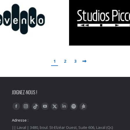
1
2
3
JOIGNEZ-NOUS !
Trouvez nous sur :
Facebook
Instagram
YouTube
LinkedIn
Tiktok
Twitter
Spotify
Linktree
Adresse :
|| Laval | 3480, boul. St-Elzéar Ouest, Suite 606, Laval (Qc)