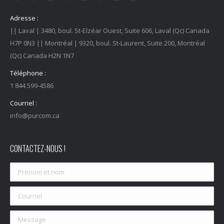
Facebook
Instagram
YouTube
LinkedIn
Tiktok
Twitter
Spotify
Linktree
Adresse :
|| Laval | 3480, boul. St-Elzéar Ouest, Suite 606, Laval (Qc) Canada
H7P 0N3 || Montréal | 9320, boul. St-Laurent, Suite 200, Montréal
(Qc) Canada H2N 1N7
Téléphone :
1 844 599-4586
Courriel :
info@purcom.ca
CONTACTEZ-NOUS !