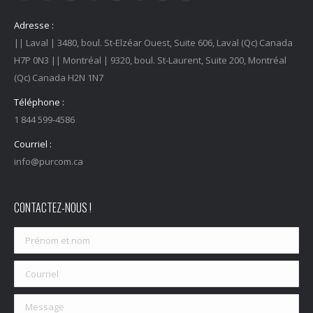
Facebook
Instagram
YouTube
LinkedIn
Tiktok
Twitter
Spotify
Linktree
Adresse :
|| Laval | 3480, boul. St-Elzéar Ouest, Suite 606, Laval (Qc) Canada
H7P 0N3 || Montréal | 9320, boul. St-Laurent, Suite 200, Montréal
(Qc) Canada H2N 1N7
Téléphone :
1 844 599-4586
Courriel :
info@purcom.ca
CONTACTEZ-NOUS !